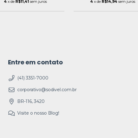
4
x de
R$11,41
sem juros
4
x de
R$14,94
sem juros
Entre em contato
(41) 3351-7000
corporativo@sodivel.com.br
BR-116, 3420
Visite o nosso Blog!