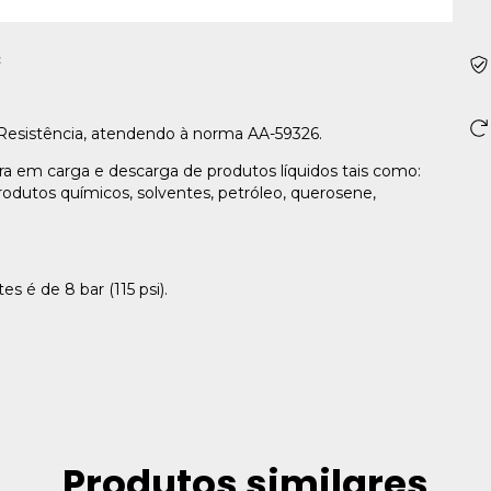
c
 Resistência, atendendo à norma AA-59326.
ura em carga e descarga de produtos líquidos tais como:
 produtos químicos, solventes, petróleo, querosene,
 é de 8 bar (115 psi).
Produtos similares