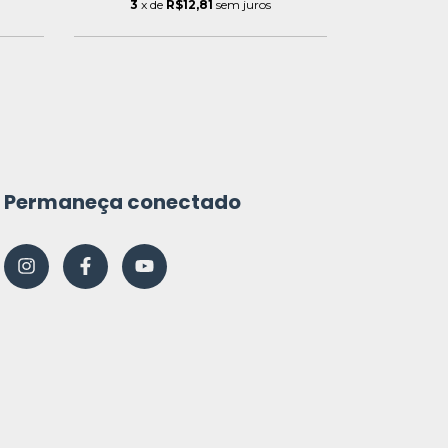
3
x de
R$12,81
sem juros
4
x d
Permaneça conectado