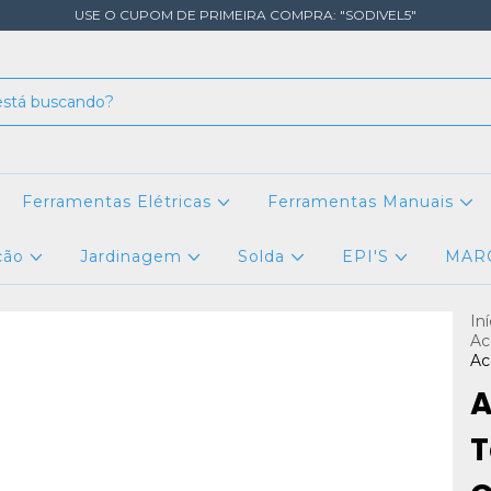
USE O CUPOM DE PRIMEIRA COMPRA: "SODIVEL5"
Ferramentas Elétricas
Ferramentas Manuais
ção
Jardinagem
Solda
EPI'S
MAR
Iní
Ac
Ac
A
T