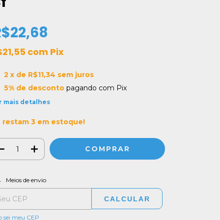
f
R$22,68
$21,55
com
Pix
2
x de
R$11,34
sem juros
5% de desconto
pagando com Pix
r mais detalhes
 restam
3
em estoque!
ALTERAR CEP
regas para o CEP:
Meios de envio
CALCULAR
o sei meu CEP