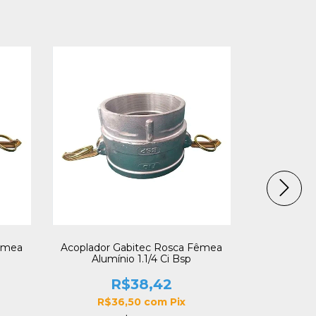
Fêmea
Acoplador Gabitec Rosca Fêmea
Acoplad
Alumínio 1.1/4 Ci Bsp
A
R$38,42
R$36,50
com
Pix
R$