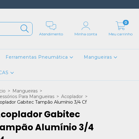
0
Atendimento
Minha conta
Meu carrinho
Ferramentas Pneumática
Mangueiras
CAS
cio
>
Mangueiras
>
essórios Para Mangueiras
>
Acoplador
>
oplador Gabitec Tampão Alumínio 3/4 Cf
coplador Gabitec
ampão Alumínio 3/4