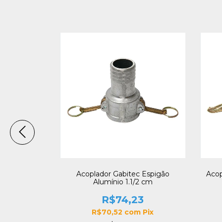
 Espigão
Acoplador Gabitec Espigão
Acop
4 cm
Alumínio 1.1/2 cm
5
R$74,23
m
Pix
R$70,52
com
Pix