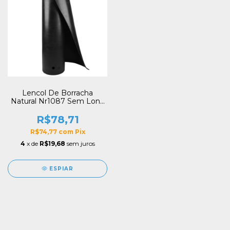
Lencol De Borracha
Natural Nr1087 Sem Lona
2,0mmx1,0m (5/64)
R$78,71
R$74,77
com
Pix
4
x de
R$19,68
sem juros
ESPIAR