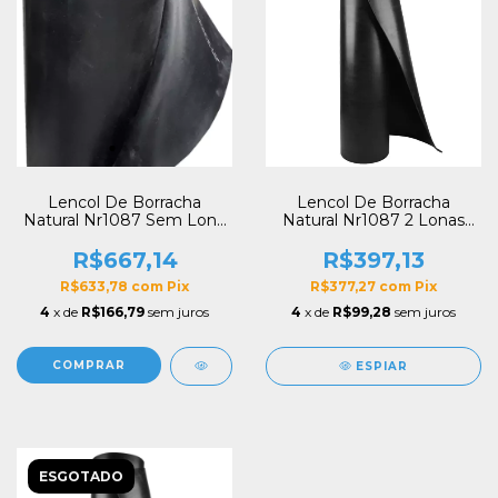
Lencol De Borracha
Lencol De Borracha
Natural Nr1087 Sem Lona
Natural Nr1087 2 Lonas
12,7mmx1,0m (1/2)
6,4mmx1,0m (1/4)
R$667,14
R$397,13
R$633,78
com
Pix
R$377,27
com
Pix
4
x de
R$166,79
sem juros
4
x de
R$99,28
sem juros
ESPIAR
ESGOTADO