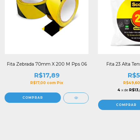
Fita Zebrada 70mm X 200 M Pps 06
Fita 23 Alta T
R$17,89
R$5
R$17,00
com
Pix
R$49,6
4
x de
R$13,