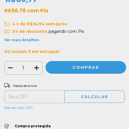
R$56,78
com
Pix
4
x de
R$14,94
sem juros
5% de desconto
pagando com Pix
Ver mais detalhes
Só restam
3
em estoque!
ALTERAR CEP
Entregas para o CEP:
Meios de envio
CALCULAR
Não sei meu CEP
Compra protegida